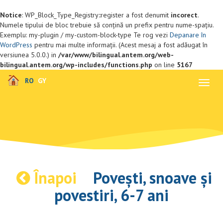
Notice
: WP_Block_Type_Registry::register a fost denumit
incorect
.
Numele tipului de bloc trebuie să conțină un prefix pentru nume-spațiu.
Exemplu: my-plugin / my-custom-block-type Te rog vezi
Depanare în
WordPress
pentru mai multe informații. (Acest mesaj a fost adăugat în
versiunea 5.0.0.) in
/var/www/bilingual.antem.org/web-
bilingual.antem.org/wp-includes/functions.php
on line
5167
RO
GY
Comut
naviga
Înapoi
Povești, snoave și
povestiri, 6-7 ani