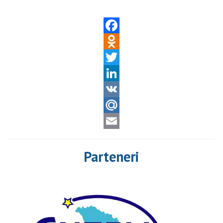
Facebook
Odnoklassniki
Twitter
LinkedIn
VK
Mail.Ru
Email
Parteneri