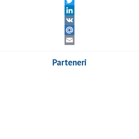
Odnoklassniki
Twitter
LinkedIn
VK
Mail.Ru
Email
Parteneri