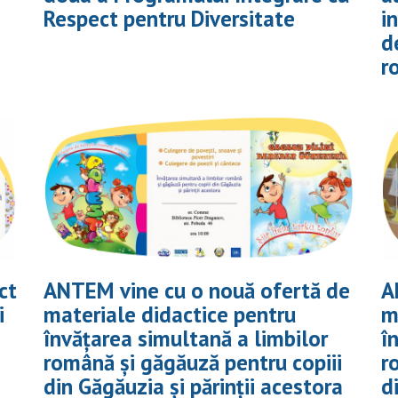
Respect pentru Diversitate
i
d
r
ct
ANTEM vine cu o nouă ofertă de
A
i
materiale didactice pentru
m
învățarea simultană a limbilor
î
română și găgăuză pentru copiii
r
din Găgăuzia și părinții acestora
d