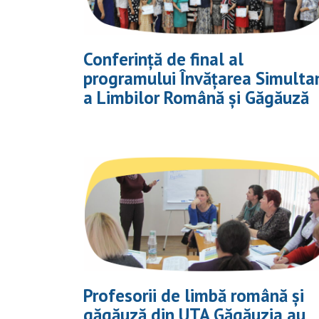
Conferință de final al
programului Învățarea Simulta
a Limbilor Română și Găgăuză
Profesorii de limbă română și
găgăuză din UTA Găgăuzia au