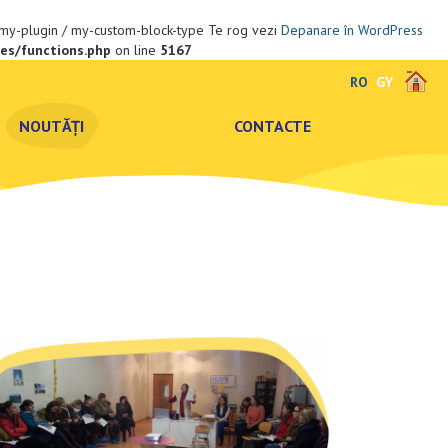
: my-plugin / my-custom-block-type Te rog vezi
Depanare în WordPress
des/functions.php
on line
5167
RO
GY
NOUTĂȚI
CONTACTE