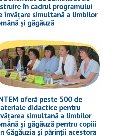
nstruire în cadrul programului
e învățare simultană a limbilor
omână și găgăuză
NTEM oferă peste 500 de
ateriale didactice pentru
nvățarea simultană a limbilor
omână și găgăuză pentru copiii
in Găgăuzia și părinții acestora