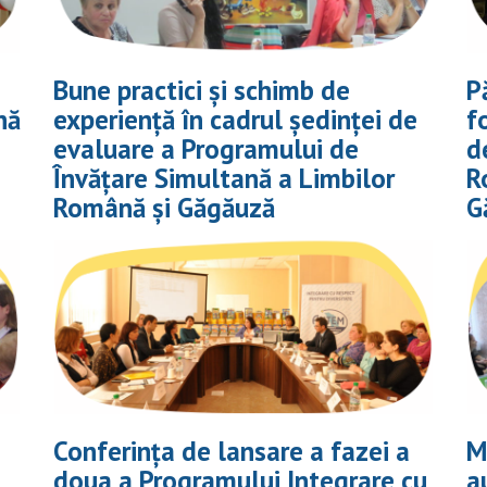
Bune practici și schimb de
P
nă
experiență în cadrul ședinței de
f
evaluare a Programului de
d
Învățare Simultană a Limbilor
R
Română și Găgăuză
G
Conferința de lansare a fazei a
M
doua a Programului Integrare cu
a