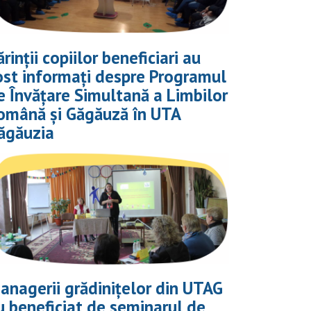
ărinții copiilor beneficiari au
ost informați despre Programul
e Învățare Simultană a Limbilor
omână și Găgăuză în UTA
ăgăuzia
anagerii grădinițelor din UTAG
u beneficiat de seminarul de